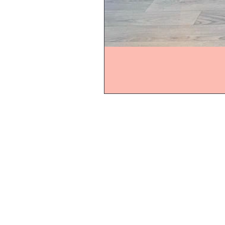
Sera Event
Hauptstr. 37
10827 Berlin/ Schöneberg
Tel: 030/35511737
0176-21879572