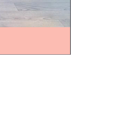
hichte
m
utz