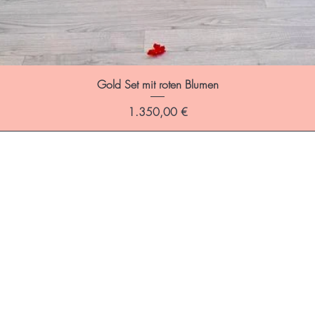
Gold Set mit roten Blumen
Preis
1.350,00 €
Die Gesc
Kontakt
AGB
Impressu
Datensch