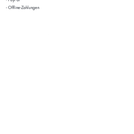
- Offline-Zahlungen
Sera Event
Hauptstr. 37
10827 Berlin/
Schöneberg
Tel:
030/35511737
0176-
21879572
Info@seraevent.de